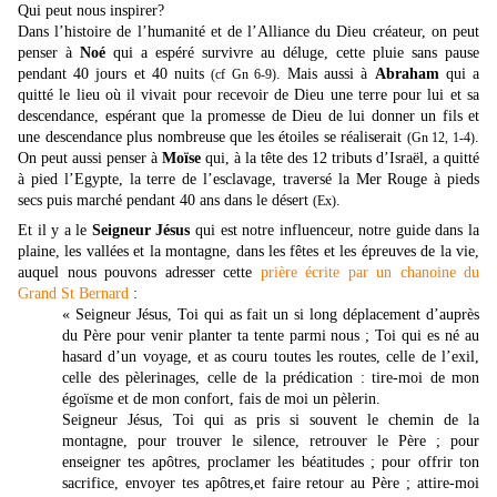
Qui peut nous inspirer?
Dans l’histoire de l’humanité et de l’Alliance du Dieu créateur, on peut
penser à
Noé
qui a espéré survivre au déluge, cette pluie sans pause
pendant 40 jours et 40 nuits
. Mais aussi à
Abraham
qui a
(cf Gn 6-9)
quitté le lieu où il vivait pour recevoir de Dieu une terre pour lui et sa
descendance, espérant que la promesse de Dieu de lui donner un fils et
une descendance plus nombreuse que les étoiles se réaliserait
.
(Gn 12, 1-4)
On peut aussi penser à
Moïse
qui, à la tête des 12 tributs d’Israël, a quitté
à pied l’Egypte, la terre de l’esclavage, traversé la Mer Rouge à pieds
secs puis marché pendant 40 ans dans le désert
.
(Ex)
Et il y a le
Seigneur Jésus
qui est notre influenceur, notre guide dans la
plaine, les vallées et la montagne, dans les fêtes et les épreuves de la vie,
auquel nous pouvons adresser cette
prière écrite par un chanoine du
Grand St Bernard
:
« Seigneur Jésus, Toi qui as fait un si long déplacement d’auprès
du Père pour venir planter ta tente parmi nous ; Toi qui es né au
hasard d’un voyage, et as couru toutes les routes, celle de l’exil,
celle des pèlerinages, celle de la prédication : tire-moi de mon
égoïsme et de mon confort, fais de moi un pèlerin.
Seigneur Jésus, Toi qui as pris si souvent le chemin de la
montagne, pour trouver le silence, retrouver le Père ; pour
enseigner tes apôtres, proclamer les béatitudes ; pour offrir ton
sacrifice, envoyer tes apôtres,et faire retour au Père ; attire-moi