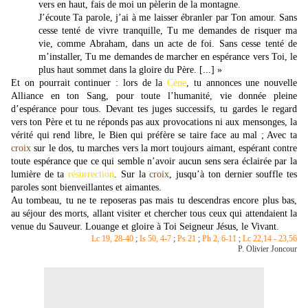
vers en haut, fais de moi un pèlerin de la montagne.
J’écoute Ta parole, j’ai à me laisser ébranler par Ton amour. Sans
cesse tenté de vivre tranquille, Tu me demandes de risquer ma
vie, comme Abraham, dans un acte de foi. Sans cesse tenté de
m’installer, Tu me demandes de marcher en espérance vers Toi, le
plus haut sommet dans la gloire du Père. [...] »
Et on pourrait continuer : lors de la
Cène
, tu annonces une nouvelle
Alliance en ton Sang, pour toute l’humanité, vie donnée pleine
d’espérance pour tous. Devant tes juges successifs, tu gardes le regard
vers ton Père et tu ne réponds pas aux provocations ni aux mensonges, la
vérité qui rend libre, le Bien qui préfère se taire face au mal ; Avec ta
croix
sur le dos, tu marches vers la mort toujours aimant, espérant contre
toute espérance que ce qui semble n’avoir aucun sens sera éclairée par la
lumière de ta
résurrection
. Sur la
croix
, jusqu’à ton dernier souffle tes
paroles sont bienveillantes et aimantes.
Au tombeau, tu ne te reposeras pas mais tu descendras encore plus bas,
au séjour des morts, allant visiter et chercher tous ceux qui attendaient la
venue du Sauveur. Louange et gloire à Toi Seigneur Jésus, le Vivant.
Lc 19, 28-40
;
Is 50, 4-7
;
Ps 21
;
Ph 2, 6-11
;
Lc 22,14 - 23,56
P. Olivier Joncour