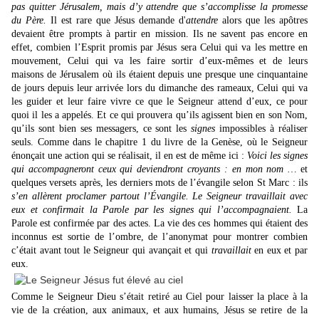
pas quitter Jérusalem, mais d’y attendre que s’accomplisse la promesse
du Père.
Il est rare que Jésus demande d'
attendre
alors que les apôtres
devaient être prompts à partir en mission. Ils ne savent pas encore en
effet, combien l’Esprit promis par Jésus sera Celui qui va les mettre en
mouvement, Celui qui va les faire sortir d’eux-mêmes et de leurs
maisons de Jérusalem où ils étaient depuis une presque une cinquantaine
de jours depuis leur arrivée lors du dimanche des rameaux, Celui qui va
les guider et leur faire vivre ce que le Seigneur attend d’eux, ce pour
quoi il les a appelés. Et ce qui prouvera qu’ils agissent bien en son Nom,
qu’ils sont bien ses messagers, ce sont les
signes
impossibles à réaliser
seuls. Comme dans le chapitre 1 du livre de la Genèse, où le Seigneur
énonçait une action qui se réalisait, il en est de même ici :
Voici les signes
qui accompagneront ceux qui deviendront croyants : en mon nom …
et
quelques versets après, les derniers mots de l’évangile selon St Marc : ils
s’en allèrent proclamer partout l’Évangile. Le Seigneur travaillait avec
eux et confirmait la Parole par les signes qui l’accompagnaient.
La
Parole est confirmée par des actes. La vie des ces hommes qui étaient des
inconnus est sortie de l’ombre, de l’anonymat pour montrer combien
c’était avant tout le Seigneur qui avançait et qui
travaillait
en eux et par
eux.
Comme le Seigneur Dieu s’était retiré au Ciel pour laisser la place à la
vie de la création, aux animaux, et aux humains, Jésus se retire de la