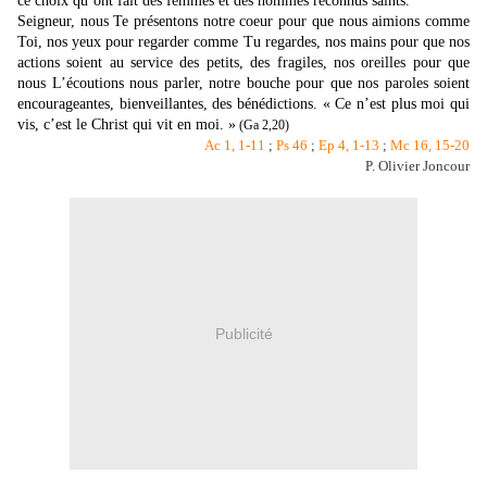
ce choix qu’ont fait des femmes et des hommes reconnus saints.
Seigneur, nous Te présentons notre coeur pour que nous aimions comme
Toi, nos yeux pour regarder comme Tu regardes, nos mains pour que nos
actions soient au service des petits, des fragiles, nos oreilles pour que
nous L’écoutions nous parler, notre bouche pour que nos paroles soient
encourageantes, bienveillantes, des bénédictions. « Ce n’est plus moi qui
vis, c’est le Christ qui vit en moi. »
(Ga 2,20)
Ac 1, 1-11
;
Ps 46
;
Ep 4, 1-13
;
Mc 16, 15-20
P. Olivier Joncour
Publicité