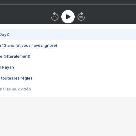
 DayZ
 a 13 ans (et vous l'avez ignoré)
e (littéralement)
im Rayan
 toutes les règles
s les jeux vidéo
us choquant de Rockstar ? - Le scandale BULLY
e plus moche de Steam
du RÊVE tourne au CAUCHEMAR
pendant 8 heures