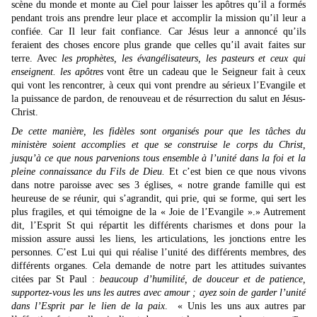
scène du monde et monte au Ciel pour laisser les apôtres qu’il a formés
pendant trois ans prendre leur place et accomplir la mission qu’il leur a
confiée. Car Il leur fait confiance. Car Jésus leur a annoncé qu’ils
feraient des choses encore plus grande que celles qu’il avait faites sur
terre. Avec
les prophètes, les évangélisateurs, les pasteurs et ceux qui
enseignent.
les apôtres
vont être un cadeau que le Seigneur fait à ceux
qui vont les rencontrer, à ceux qui vont prendre au sérieux l’Evangile et
la puissance de pardon, de renouveau et de résurrection du salut en Jésus-
Christ.
De cette manière, les fidèles sont organisés pour que les tâches du
ministère soient accomplies et que se construise le corps du Christ,
jusqu’à ce que nous parvenions tous ensemble à l’unité dans la foi et la
pleine connaissance du Fils de Dieu.
Et c’est bien ce que nous vivons
dans notre paroisse avec ses 3 églises, « notre grande famille qui est
heureuse de se réunir, qui s’agrandit, qui prie, qui se forme, qui sert les
plus fragiles, et qui témoigne de la « Joie de l’Evangile ».» Autrement
dit, l’Esprit St qui répartit les différents charismes et dons pour la
mission assure aussi les liens, les articulations, les jonctions entre les
personnes. C’est Lui qui qui réalise l’unité des différents membres, des
différents organes. Cela demande de notre part les attitudes suivantes
citées par St Paul :
beaucoup d’humilité, de douceur et de patience,
supportez-vous les uns les autres avec amour ; ayez soin de garder l’unité
dans l’Esprit par le lien de la paix
. « Unis les uns aux autres par