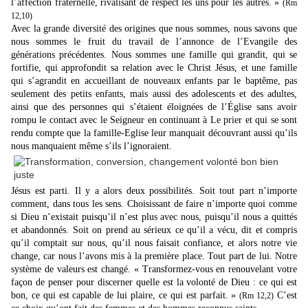
l’affection fraternelle, rivalisant de respect les uns pour les autres. »
(Rm
12,10)
Avec la grande diversité des origines que nous sommes, nous savons que
nous sommes le fruit du travail de l’annonce de l’Evangile des
générations précédentes. Nous sommes une famille qui grandit, qui se
fortifie, qui approfondit sa relation avec le Christ Jésus, et une famille
qui s’agrandit en accueillant de nouveaux enfants par le baptême, pas
seulement des petits enfants, mais aussi des adolescents et des adultes,
ainsi que des personnes qui s’étaient éloignées de l’Église sans avoir
rompu le contact avec le Seigneur en continuant à Le prier et qui se sont
rendu compte que la famille-Eglise leur manquait découvrant aussi qu’ils
nous manquaient même s’ils l’ignoraient.
Jésus est parti. Il y a alors deux possibilités. Soit tout part n’importe
comment, dans tous les sens. Choisissant de faire n’importe quoi comme
si Dieu n’existait puisqu’il n’est plus avec nous, puisqu’il nous a quittés
et abandonnés. Soit on prend au sérieux ce qu’il a vécu, dit et compris
qu’il comptait sur nous, qu’il nous faisait confiance, et alors notre vie
change, car nous l’avons mis à la première place. Tout part de lui. Notre
système de valeurs est changé. « Transformez-vous en renouvelant votre
façon de penser pour discerner quelle est la volonté de Dieu : ce qui est
bon, ce qui est capable de lui plaire, ce qui est parfait. »
C’est
(Rm 12,2)