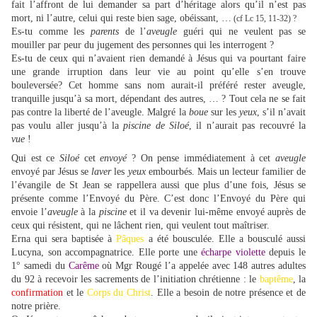
fait l’affront de lui demander sa part d’héritage alors qu’il n’est pas
mort, ni l’autre, celui qui reste bien sage, obéissant, …
(cf Lc 15, 11-32) ?
Es-tu comme les
parents
de l’
aveugle
guéri qui ne veulent pas se
mouiller par peur du jugement des personnes qui les interrogent ?
Es-tu de ceux qui n’avaient rien demandé à Jésus qui va pourtant faire
une grande irruption dans leur vie au point qu’elle s’en trouve
bouleversée? Cet homme sans nom aurait-il préféré rester aveugle,
tranquille jusqu’à sa mort, dépendant des autres, … ? Tout cela ne se fait
pas contre la liberté de l’aveugle. Malgré la
boue
sur les
yeux
, s’il n’avait
pas voulu aller jusqu’à la
piscine de Siloé
, il n’aurait pas recouvré la
vue
!
Qui est ce
Siloé
cet
envoyé
? On pense immédiatement à cet
aveugle
envoyé par Jésus se
laver
les
yeux
embourbés. Mais un lecteur familier de
l’évangile de St Jean se rappellera aussi que plus d’une fois, Jésus se
présente comme l’Envoyé du Père. C’est donc l’Envoyé du Père qui
envoie l’
aveugle
à la
piscine
et il va devenir lui-même envoyé auprès de
ceux qui résistent, qui ne lâchent rien, qui veulent tout maîtriser.
Erna qui sera baptisée à
Pâques
a été bousculée. Elle a bousculé aussi
Lucyna, son accompagnatrice. Elle porte une
écharpe violette
depuis le
1° samedi du
Carême
où Mgr Rougé l’a appelée avec 148 autres adultes
du 92 à recevoir les sacrements de l’initiation chrétienne : le
baptême
, la
confirmation
et le
Corps du Christ
. Elle a besoin de notre présence et de
notre prière.