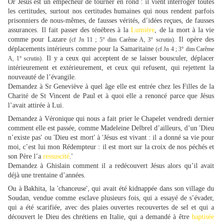
Or Jésus est un empêcheur de tourner en rond : il vient interroger toutes
les certitudes, surtout nos certitudes humaines qui nous rendent parfois
prisonniers de nous-mêmes, de fausses vérités, d’idées reçues, de fausses
assurances. Il fait passer des ténèbres à la
Lumière
, de la mort à la vie
comme pour Lazare
. Il opère des
(cf Jn 11 ; 5° dim Carême A, 3° scrutin)
déplacements intérieurs comme pour la Samaritaine
(cf Jn 4 ; 3° dim Carême
. Il y a ceux qui acceptent de se laisser bousculer, déplacer
A, 1° scrutin)
intérieurement et extérieurement, et ceux qui refusent, qui rejettent la
nouveauté de l’évangile.
Demandez à Sr Geneviève à quel âge elle est entrée chez les Filles de la
Charité de St Vincent de Paul et à quoi elle a renoncé parce que Jésus
l’avait attirée à Lui.
Demandez à Véronique qui nous a fait prier le Chapelet vendredi dernier
comment elle est passée, comme Madeleine Delbrel d’ailleurs, d’un 'Dieu
n’existe pas' ou 'Dieu est mort' à 'Jésus est vivant : il a donné sa vie pour
moi, c’est lui mon Rédempteur : il est mort sur la croix de nos péchés et
son Père l’a
ressuscité
.
'
Demandez à Ghislain comment il a redécouvert Jésus alors qu’il avait
déjà une trentaine d’années.
Ou à Bakhita, la 'chanceuse', qui avait été kidnappée dans son village du
Soudan, vendue comme esclave plusieurs fois, qui a essayé de s’évader,
qui a été scarifiée, avec des plaies ouvertes recouvertes de sel et qui a
découvert le Dieu des chrétiens en Italie, qui a demandé à être
baptisée