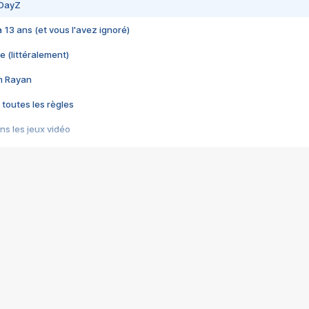
 DayZ
 a 13 ans (et vous l'avez ignoré)
e (littéralement)
im Rayan
 toutes les règles
s les jeux vidéo
us choquant de Rockstar ? - Le scandale BULLY
e plus moche de Steam
du RÊVE tourne au CAUCHEMAR
pendant 8 heures
it… à tort
umiliés par un jeu vidéo
ire - Final Fantasy 8