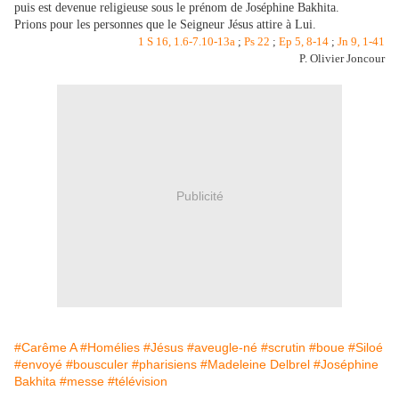
puis est devenue religieuse sous le prénom de Joséphine Bakhita.
Prions pour les personnes que le Seigneur Jésus attire à Lui.
1 S 16, 1.6-7.10-13a
;
Ps 22
;
Ep 5, 8-14
;
Jn 9, 1-41
P. Olivier Joncour
Publicité
#Carême A
#Homélies
#Jésus
#aveugle-né
#scrutin
#boue
#Siloé
#envoyé
#bousculer
#pharisiens
#Madeleine Delbrel
#Joséphine
Bakhita
#messe
#télévision