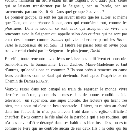
veulent maintenir un ordre établi dit de toujours, et d’autre part, celles
qui se laissent transformer par le Seigneur, par sa Parole, par ses
sacrements, par son Esprit St. Dans quel groupe êtes-vous ?
Le premier groupe, ce sont les qui savent mieux que les autres, et même
que Dieu, qui ont réponse à tout, ceux qui contrôlent tout, comme les
pharisiens.
Dans le second, ce sont ceux qui acceptent de vivre une
rencontre avec le Seigneur qui appelle selon des critères qui ne sont pas
ceux des hommes comme
Samuel
qui vient chercher parmi les
fils
de
Jessé
le successeur du roi
Saül
. Il faudra les passer tous en revue pour
trouver celui choisi par le Seigneur : le plus jeune,
David
.
En effet, toute rencontre avec Jésus ne laisse pas indifférent et bouscule.
Simon-Pierre, la Samaritaine, Lévi, Zachée, Marie-Madeleine et tant
d’autres, qu’ont-ils ont en commun ? Ils sont prêts à remettre en cause
leurs certitudes comme Saul qui deviendra Paul après l’expérience du
Chemin de Damas
(cf Ac 9).
Veux-tu rester dans ton canapé en train de regarder le monde vivre
derrière ton écran, y compris la messe dans de bonnes conditions à la
télévision : un super son, une super chorale, des lecteurs qui lisent très
bien, mais pour toi c’est un beau spectacle : l’hiver, tu es bien au chaud
dans ton fauteuil, tu n’es pas à avoir froid dans une église difficile à
chauffer. Es-tu comme le fils aîné de la parabole qui a ses routines, qui
n’a pas envie d’être dérangé dans ses habitudes bien installées, ou es-tu
comme le Père qui ne contrôle aucun de ses deux fils : ni celui qui lui