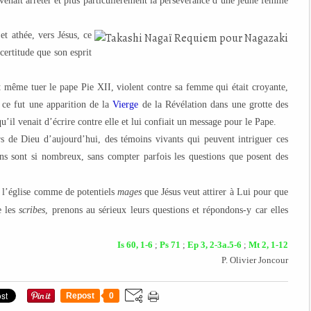
l venaît arrêter et plus particulièrement la persévérance d’une jeune femme
t athée, vers Jésus, ce
certitude que son esprit
 même tuer le pape Pie XII, violent contre sa femme qui était croyante,
, ce fut une apparition de la
Vierge
de la Révélation dans une grotte des
u’il venait d’écrire contre elle et lui confiait un message pour le Pape.
s de Dieu d’aujourd’hui, des témoins vivants qui peuvent intriguer ces
ns sont si nombreux, sans compter parfois les questions que posent des
à l’église comme de potentiels
mages
que Jésus veut attirer à Lui pour que
e les
scribes
, prenons au sérieux leurs questions et répondons-y car elles
Is 60, 1-6
;
Ps 71
;
Ep 3, 2-3a.5-6
;
Mt 2, 1-12
P. Olivier Joncour
Repost
0