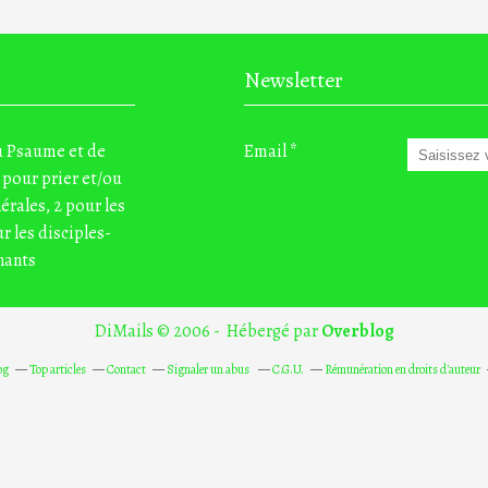
Newsletter
du Psaume et de
Email
 pour prier et/ou
nérales, 2 pour les
r les disciples-
nants
DiMails © 2006 - Hébergé par
Overblog
og
Top articles
Contact
Signaler un abus
C.G.U.
Rémunération en droits d'auteur