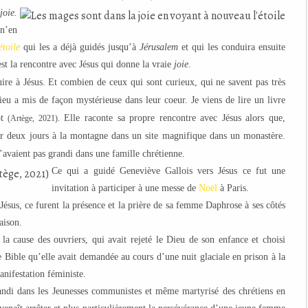
joie.
n’en
étoile
qui les a déjà guidés jusqu’à
Jérusalem
et qui les conduira ensuite
est la rencontre avec Jésus qui donne la vraie
joie
.
re à Jésus. Et combien de ceux qui sont curieux, qui ne savent pas très
ieu a mis de façon mystérieuse dans leur coeur. Je viens de lire un livre
t
Elle raconte sa propre rencontre avec Jésus alors que,
(Artège, 2021).
sser deux jours à la montagne dans un site magnifique dans un monastère.
’avaient pas grandi dans une famille chrétienne.
Ce qui a guidé Geneviève Gallois vers Jésus ce fut une
invitation à participer à une messe de
Noël
à Paris.
ésus, ce furent la présence et la prière de sa femme Daphrose à ses côtés
aison.
la cause des ouvriers, qui avait rejeté le Dieu de son enfance et choisi
ne Bible qu’elle avait demandée au cours d’une nuit glaciale en prison à la
anifestation féministe.
ndi dans les Jeunesses communistes et même martyrisé des chrétiens en