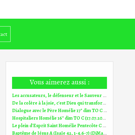
act
Vous aimerez aussi :
Les accusateurs, le défenseur et le Sauveur Dim Christ, roi de l'univers C (20.11.2022)
De la colère à la joie, c'est Dieu qui transforme 24° dim TO C (11.09.2022)
Dialogue avec le Père Homélie 17° dim TO C (24.07.2022)
Hospitaliers Homélie 16° dim TO C (17.07.2022)
Le plein d'Esprit Saint Homélie Pentecôte C (5.06.2022)
Baptême de Jésus A (Isaïe 42, 1-4.6-7) (DiMail 149)