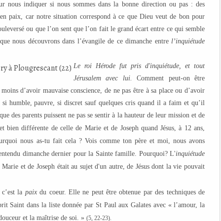
our nous indiquer si nous sommes dans la bonne direction ou pas : des
 en paix, car notre situation correspond à ce que Dieu veut de bon pour
ouleversé ou que l’on sent que l’on fait le grand écart entre ce qui semble
e que nous découvrons dans l’évangile de ce dimanche entre
l’inquiétude
Le roi Hérode fut pris d'inquiétude, et tout
Jérusalem avec lui.
Comment peut-on être
à moins d’avoir mauvaise conscience, de ne pas être à sa place ou d’avoir
 si humble, pauvre, si discret sauf quelques cris quand il a faim et qu’il
que des parents puissent ne pas se sentir à la hauteur de leur mission et de
 et bien différente de
celle de Marie et de Joseph quand Jésus, à 12 ans,
urquoi nous as-tu fait cela ? Vois comme ton père et moi, nous avons
ntendu dimanche dernier pour la Sainte famille. Pourquoi? L'
inquiétude
 Marie et de Joseph était au sujet d'un autre, de Jésus dont la vie pouvait
 c’est la
paix
du coeur. Elle ne peut être obtenue par des techniques de
prit Saint dans la liste donnée par St Paul aux Galates avec « l’amour, la
a douceur et la maîtrise de soi. »
(5, 22-23).