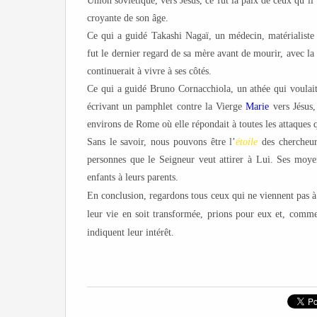
Union soviétique, vers Jésus, ce fut la paix de ceux qu’i
croyante de son âge.
Ce qui a guidé Takashi Nagaï, un médecin, matérialiste e
fut le dernier regard de sa mère avant de mourir, avec la 
continuerait à vivre à ses côtés.
Ce qui a guidé Bruno Cornacchiola, un athée qui voulait
écrivant un pamphlet contre la Vierge
Marie
vers Jésus
environs de Rome où elle répondait à toutes les attaques q
Sans le savoir, nous pouvons être l’
étoile
des chercheur
personnes que le Seigneur veut attirer à Lui. Ses moye
enfants à leurs parents.
En conclusion, regardons tous ceux qui ne viennent pas 
leur vie en soit transformée, prions pour eux et, comm
indiquent leur intérêt.