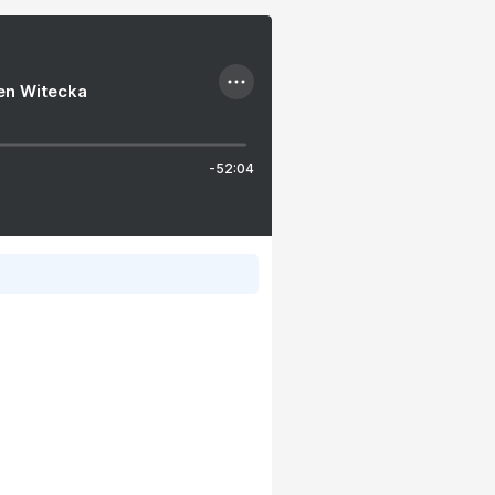
ien Witecka
-52:04