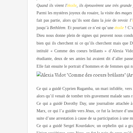
Quand ils virent l'
étoile
, ils éprouvèrent une très grande 
Parmi les mystères joyeux du rosaire, la visite des
mages
fait pas partie, alors qu’ils sont dans la
joie
de revoir
l’
jusqu’à
Bethléem
. Et pourtant ce n’est qu’une
étoile
! C’
Dieu nous donne plein de signes qui peuvent nous condui
bien qui ils cherchent ni ce qu’ils cherchent mais que D
intitulé « Comme des coeurs brûlants » d’Alexia Vido
étudiante, deux de ses amies lui avaient dit d’aller pa
Elle fait ensuite le portrait d’hommes et de femmes qui n
Ce qui a guidé Cyprien Rugamba, un mari infidèle, vers J
alors qu’il venait de tomber très gravement malade sans r
Ce qui a guidé Dorothy Day, une journaliste attachée à 
Marx, ce qui l’a guidée vers Jésus, ce fut la lecture d’u
suite d’une arrestation à cause de sa participation à une m
Ce qui a guidé Sergeï Kourdakov, un orphelin qui a gra