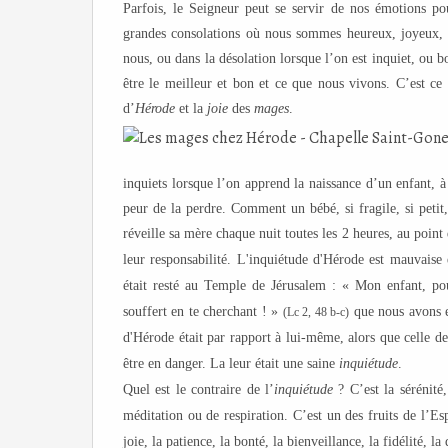
Parfois, le Seigneur peut se servir de nos émotions p
grandes consolations où nous sommes heureux,
joyeux
,
nous, ou dans la désolation lorsque l’on est inquiet, ou b
être le meilleur et bon et ce que nous vivons. C’est c
d’
Hérode
et la
joie
des
mages
.
inquiets lorsque l’on apprend la naissance d’un enfant, 
peur de la perdre. Comment un bébé, si fragile, si petit,
réveille sa mère chaque nuit toutes les 2 heures, au point 
leur responsabilité. L'inquiétude d'Hérode est mauvaise
était resté au Temple de Jérusalem : « Mon enfant, po
souffert en te cherchant ! »
que nous avons e
(Lc 2, 48 b-c)
d'Hérode était par rapport à lui-même, alors que celle de
être en danger. La leur était une saine
inquiétude
.
Quel est le contraire de l’
inquiétude
? C’est la sérénité,
méditation ou de respiration. C’est un des fruits de l’Es
joie, la patience, la bonté, la bienveillance, la fidélité, l