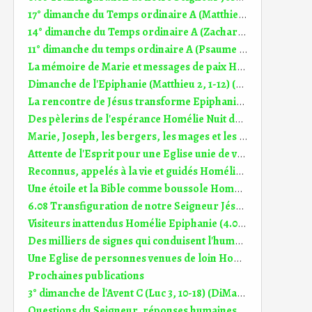
17° dimanche du Temps ordinaire A (Matthieu 13, 44-52) (DiMail 31)
14° dimanche du Temps ordinaire A (Zacharie 9, 9-10) (DiMail 174)
11° dimanche du temps ordinaire A (Psaume 99 (100)) (DiMail 610)
La mémoire de Marie et messages de paix Homélie Ste Marie, Mère de Dieu (1.01.2026)
Dimanche de l'Epiphanie (Matthieu 2, 1-12) (DiMail 1)
La rencontre de Jésus transforme Epiphanie (5.01.2025)
Des pèlerins de l'espérance Homélie Nuit de Noël (24.12.2024)
Marie, Joseph, les bergers, les mages et les jeunes des cités Homélie Epiphanie (7.01.2024)
Attente de l'Esprit pour une Eglise unie de vies transformées Homélie Ascension B (9.05.2024)
Reconnus, appelés à la vie et guidés Homélie 4° dim Temps pascal B (22.04.2018)
Une étoile et la Bible comme boussole Homélie Epihanie (7.01.2018)
6.08 Transfiguration de notre Seigneur Jésus (2 Pierre 1, 16-19) (DiMail 645)
Visiteurs inattendus Homélie Epiphanie (4.01.2026)
Des milliers de signes qui conduisent l'humanité à Jésus Homélie Epiphanie (3.01.2021)
Une Eglise de personnes venues de loin Homélie Epiphanie (6.01.2019)
Prochaines publications
3° dimanche de l'Avent C (Luc 3, 10-18) (DiMail 99)
Questions du Seigneur, réponses humaines et réactions Homélie 10° dim TO B