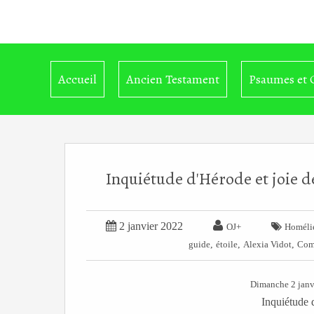
Accueil
Ancien Testament
Psaumes et 
Inquiétude d'Hérode et joie d


2 janvier 2022

OJ+
Homéli
,
,
,
guide
étoile
Alexia Vidot
Comm
Dimanche 2 jan
Inquiétude 