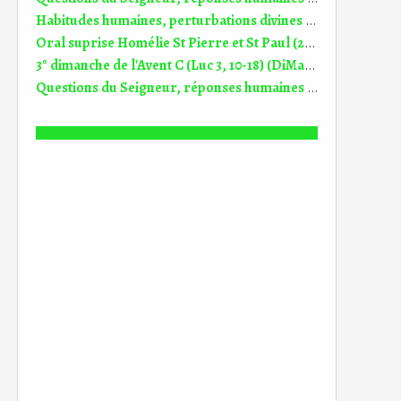
Habitudes humaines, perturbations divines Homélie Ste Famille (26.12.2021)
Oral suprise Homélie St Pierre et St Paul (29.06.2025)
3° dimanche de l'Avent C (Luc 3, 10-18) (DiMail 99)
Questions du Seigneur, réponses humaines et réactions Homélie 10° dim TO B