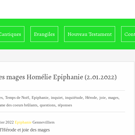
Cantiques
Evangiles
Nouveau Testament
Cont
es mages Homélie Epiphanie (2.01.2022)
,
,
,
,
,
,
,
,
es
Temps de Noël
Epiphanie
inquiet
inquiétude
Hérode
joie
mages
,
,
e des coeurs brûlants
questions
réponses
vier 2022
Epiphanie
Gennevilliers
d'Hérode et joie des mages