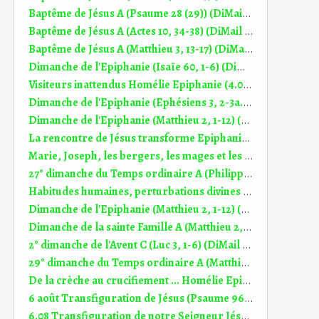
Baptême de Jésus A (Psaume 28 (29)) (DiMail 494)
Baptême de Jésus A (Actes 10, 34-38) (DiMail 308)
Baptême de Jésus A (Matthieu 3, 13-17) (DiMail 2)
Dimanche de l'Epiphanie (Isaïe 60, 1-6) (DiMail 52)
Visiteurs inattendus Homélie Epiphanie (4.01.2026)
Dimanche de l'Epiphanie (Ephésiens 3, 2-3a.5-6) (DiMail 101)
Dimanche de l'Epiphanie (Matthieu 2, 1-12) (DiMail 1)
La rencontre de Jésus transforme Epiphanie (5.01.2025)
Marie, Joseph, les bergers, les mages et les jeunes des cités Homélie Epiphanie (7.01.2024)
27° dimanche du Temps ordinaire A (Philippiens 4, 6-9) (DiMail 362)
Habitudes humaines, perturbations divines Homélie Ste Famille (26.12.2021)
Dimanche de l'Epiphanie (Matthieu 2, 1-12) (DiMail 1)
Dimanche de la sainte Famille A (Matthieu 2, 13-15.19-23) (DiMail 307)
2° dimanche de l'Avent C (Luc 3, 1-6) (DiMail 98)
29° dimanche du Temps ordinaire A (Matthieu 22, 15-21) (DiMail 41)
De la crèche au crucifiement ... Homélie Epiphanie (8.01.2023)
6 août Transfiguration de Jésus (Psaume 96 (97)) (DiMail 646)
6.08 Transfiguration de notre Seigneur Jésus (2 Pierre 1, 16-19) (DiMail 645)