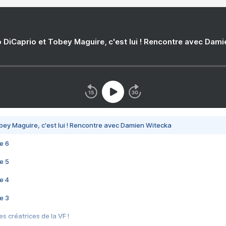
 DiCaprio et Tobey Maguire, c'est lui ! Rencontre avec Dam
bey Maguire, c'est lui ! Rencontre avec Damien Witecka
e 6
e 5
e 4
e 3
s créatrices de la VF !