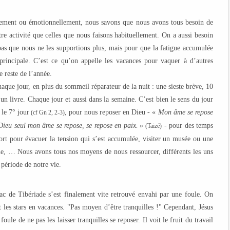
lement ou émotionnellement, nous savons que nous avons tous besoin de
re activité que celles que nous faisons habituellement. On a aussi besoin
pas que nous ne les supportions plus, mais pour que la fatigue accumulée
 principale. C’est ce qu’on appelle les vacances pour vaquer à d’autres
e reste de l’année.
haque jour, en plus du sommeil réparateur de la nuit : une sieste brève, 10
un livre. Chaque jour et aussi dans la semaine. C’est bien le sens du jour
 le 7° jour
pour nous reposer en Dieu - «
Mon âme se repose
(cf Gn 2, 2-3),
Dieu seul mon âme se repose, se repose en paix.
»
- pour des temps
(Taizé)
sport pour évacuer la tension qui s’est accumulée, visiter un musée ou une
che, … Nous avons tous nos moyens de nous ressourcer, différents les uns
 période de notre vie.
 lac de Tibériade s’est finalement vite retrouvé envahi par une foule. On
t les stars en vacances. "Pas moyen d’être tranquilles !" Cependant, Jésus
oule de ne pas les laisser tranquilles se reposer. Il voit le fruit du travail