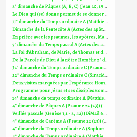
2° dimanche de Pâques (A, B, C) (Jean 20, 19-31) (DiMail 15)
Le Dieu qui (se) donne permet de se donner Homélie 11° dim TO A (14.06.2026)
11° dimanche du Temps ordinaire A (Matthieu 9,36 - 10,8) (DiMail 25)
Dimanche de la Pentecôte A (Actes des apôtres 2, 1-11) (DiMail 167)
En prière avec les psaumes, les apôtres, Marie, Jésus Homélie 7° dim TP A (17.05.2026)
7° dimanche du Temps pascal A (Actes des apôtres 1, 1-11) (DiMail 166)
La Foi d'Abraham, de Marie, de Thomas et de l'alpiniste Homélie 5° dim TP A (3.05.226)
De la Parole de Dieu à la nôtre Homélie 2° dim TO A (18.01.2026)
32° dimanche du Temps ordinaire C (Psaume 16 (17)) (DiMail 630)
22° dimanche du Temps ordinaire C (Siracide 3, 17-18.20.28-29) (DiMail 288)
Deux visites marquées par l'espérance Homélie 16° dim TO C (20.07.2025)
Programme pour Jésus et ses disciplesHomélie 22° dimanche du temps ordinaire A (3.09.2017)
14° dimanche du temps ordinaire A (Matthieu 11, 25-30) (DiMail 28)
4° dimanche de Pâques A (Psaume 22 (23)) (DiMail 521)
Veillée pascale (Genèse 1,1 - 2, 4a) (DiMail 639)
4° dimanche de Carême A (Psaume 22 (23)) (DiMail 521)
4° dimanche du Temps ordinaire A (Sophonie 2,3 . 3,12-13) (DiMail 152)
4° dimanche du Temps ordinaire A (Matthieu 5, 1-12a) (DiMail 5)