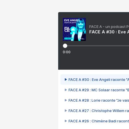
FACE A - un podcast 
FACE A #30 : Eve A
0:00
FACE A #30 : Eve Angeli raconte "A
FACE A #29 : MC Solaar raconte "
FACE A #28 : Lorie raconte "Je vais
FACE A #27 : Christophe Willem ra
FACE A #26 : Chimène Badi racont