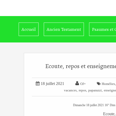
Accueil
Ancien Testament
Psaumes et 
Ecoute, repos et enseigneme


18 juillet 2021

OJ+
Homélies
,
,
,
vacances
repos
paparazzi
enseign
Dimanche 18 juillet 2021 16° Dim
Ecoute,