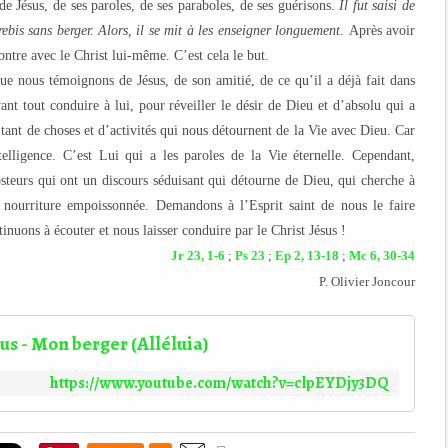
de Jésus, de ses paroles, de ses paraboles, de ses guérisons.
Il fut saisi de
ebis sans berger. Alors, il se mit à les enseigner longuement.
Après avoir
ontre avec le Christ lui-même. C’est cela le but.
ue nous témoignons de Jésus, de son amitié, de ce qu’il a déjà fait dans
vant tout conduire à lui, pour réveiller le désir de Dieu et d’absolu qui a
 tant de choses et d’activités qui nous détournent de la Vie avec Dieu. Car
elligence. C’est Lui qui a les paroles de la Vie éternelle. Cependant,
osteurs qui ont un discours séduisant qui détourne de Dieu, qui cherche à
ne nourriture empoissonnée. Demandons à l’Esprit saint de nous le faire
nuons à écouter et nous laisser conduire par le Christ Jésus !
Jr 23, 1-6
;
Ps 23
;
Ep 2, 13-18
;
Mc 6, 30-34
P. Olivier Joncour
us - Mon berger (Alléluia)
https://www.youtube.com/watch?v=clpEYDjy3DQ