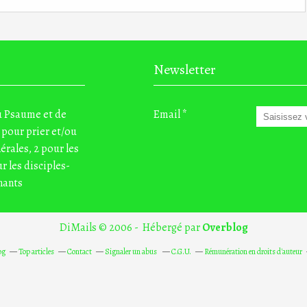
Newsletter
du Psaume et de
Email
 pour prier et/ou
nérales, 2 pour les
r les disciples-
nants
DiMails © 2006 - Hébergé par
Overblog
og
Top articles
Contact
Signaler un abus
C.G.U.
Rémunération en droits d'auteur