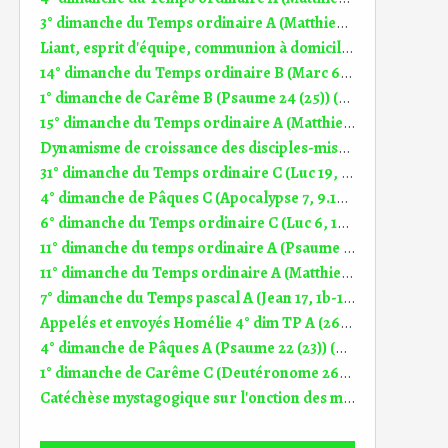
3° dimanche du Temps ordinaire A (Matthieu 4, 12-23) (DiMail 151)
Liant, esprit d'équipe, communion à domicile et pain béni Homélie St Sacrement Corps et Sang du Christ C (22.06.2025)
14° dimanche du Temps ordinaire B (Marc 6, 1-6) (DiMail 78)
1° dimanche de Carême B (Psaume 24 (25)) (DiMail 567)
15° dimanche du Temps ordinaire A (Matthieu 13, 1-23) (DiMail 29)
Dynamisme de croissance des disciples-missionnaires Homélie Jeudi de l'Ascension A (14.05.2026)
31° dimanche du Temps ordinaire C (Luc 19, 1-10) (DiMail 141)
4° dimanche de Pâques C (Apocalypse 7, 9.14b-17) (DiMail 456)
6° dimanche du Temps ordinaire C (Luc 6, 17.20-26) (DiMail 107)
11° dimanche du temps ordinaire A (Psaume 99 (100)) (DiMail 610)
11° dimanche du Temps ordinaire A (Matthieu 9,36 - 10,8) (DiMail 25)
7° dimanche du Temps pascal A (Jean 17, 1b-11a) (DiMail 20)
Appelés et envoyés Homélie 4° dim TP A (26.04.2026)
4° dimanche de Pâques A (Psaume 22 (23)) (DiMail 521)
1° dimanche de Carême C (Deutéronome 26, 4-10) (DiMail 254)
Catéchèse mystagogique sur l'onction des malades (12.02.2023)