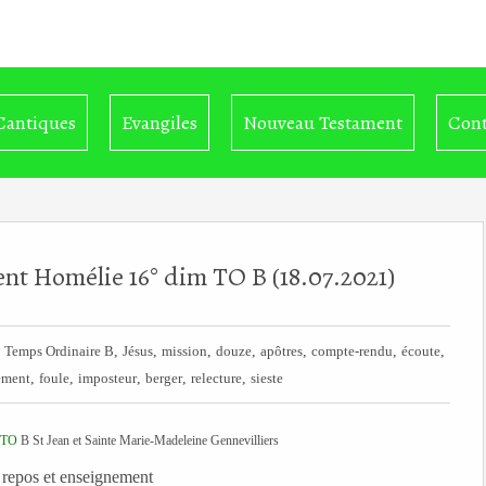
Cantiques
Evangiles
Nouveau Testament
Cont
nt Homélie 16° dim TO B (18.07.2021)
,
,
,
,
,
,
,
,
Temps Ordinaire B
Jésus
mission
douze
apôtres
compte-rendu
écoute
,
,
,
,
,
ement
foule
imposteur
berger
relecture
sieste
TO
B St Jean et Sainte Marie-Madeleine Gennevilliers
 repos et enseignement