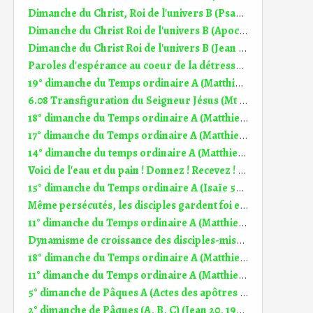
Dimanche du Christ, Roi de l'univers B (Psaume 92 (93)) (DiMail 601)
Dimanche du Christ Roi de l'univers B (Apocalypse 1, 5-8) (DiMail 431)
Dimanche du Christ Roi de l'univers B (Jean 18, 33-37) (DiMail 96)
Paroles d'espérance au coeur de la détresse 33° dim TO B (17;11.2024)
19° dimanche du Temps ordinaire A (Matthieu 14, 22-33) (DiMail 348)
6.08 Transfiguration du Seigneur Jésus (Mt 17, 1-9) (DiMail 644)
18° dimanche du Temps ordinaire A (Matthieu 14, 13-21) (DiMail 32)
17° dimanche du Temps ordinaire A (Matthieu 13, 44-52) (DiMail 31)
14° dimanche du temps ordinaire A (Matthieu 11, 25-30) (DiMail 28)
Voici de l'eau et du pain ! Donnez ! Recevez ! Homélie 18° dim TO A (2.08.2026)
15° dimanche du Temps ordinaire A (Isaïe 55, 10-11) (DiMail 175)
Même persécutés, les disciples gardent foi en Dieu Homélie 12° dim TO A (21.06.2026)
11° dimanche du Temps ordinaire A (Matthieu 9,36 - 10,8) (DiMail 25)
Dynamisme de croissance des disciples-missionnaires Homélie Jeudi de l'Ascension A (14.05.2026)
18° dimanche du Temps ordinaire A (Matthieu 14, 13-21) (DiMail 32)
11° dimanche du Temps ordinaire A (Matthieu 9,36 - 10,8) (DiMail 25)
5° dimanche de Pâques A (Actes des apôtres 6, 1-7) (DiMail 164)
2° dimanche de Pâques (A, B, C) (Jean 20, 19-31) (DiMail 68)