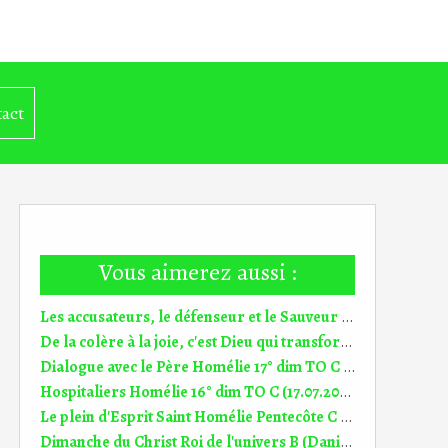
act
Vous aimerez aussi :
Les accusateurs, le défenseur et le Sauveur Dim Christ, roi de l'univers C (20.11.2022)
De la colère à la joie, c'est Dieu qui transforme 24° dim TO C (11.09.2022)
Dialogue avec le Père Homélie 17° dim TO C (24.07.2022)
Hospitaliers Homélie 16° dim TO C (17.07.2022)
Le plein d'Esprit Saint Homélie Pentecôte C (5.06.2022)
Dimanche du Christ Roi de l'univers B (Daniel 7, 13-14) (DiMail 242)