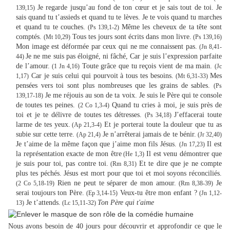
Je regarde jusqu’au fond de ton cœur et je sais tout de toi. Je
139,15)
sais quand tu t’assieds et quand tu te lèves. Je te vois quand tu marches
et quand tu te couches.
Même les cheveux de ta tête sont
(Ps 139,
1-
2)
comptés.
Tous tes jours sont écrits dans mon livre.
(Mt 10,29)
(Ps 139,16)
Mon image est déformée par ceux qui ne me connaissent pas.
(Jn 8,41-
Je ne me suis pas éloigné, ni fâché, Car je suis l’expression parfaite
44)
de l’amour.
Toute grâce que tu reçois vient de ma main.
(1 Jn 4,16)
(Jc
Car je suis celui qui pourvoit à tous tes besoins.
Mes
1,17)
(Mt 6,31-33)
pensées vers toi sont plus nombreuses que les grains de sables.
(Ps
Je me réjouis au son de ta voix. Je suis le Père qui te console
139,17-18)
de toutes tes peines.
Quand tu cries à moi, je suis près de
(2 Co 1,3-4)
toi et je te délivre de toutes tes détresses.
J’effacerai toute
(Ps 34,18)
larme de tes yeux.
Et je porterai toute la douleur que tu as
(Ap 21,3-4)
subie sur cette terre.
Je n’arrêterai jamais de te bénir.
(Ap 21,4)
(Jr 32,40)
Je t’aime de la même façon que j’aime mon fils Jésus.
Il est
(Jn 17,23)
la représentation exacte de mon être
Il est venu démontrer que
(H
e
1,3)
je suis pour toi, pas contre toi.
Et te dire que je ne compte
(Rm 8,31)
plus tes péchés. Jésus est mort pour que toi et moi soyons réconciliés.
Rien ne peut te séparer de mon amour.
Je
(2 Co 5,18-19)
(R
m
8,38-39)
serai toujours ton Père.
Veux-tu être mon enfant ?
(Ep 3,14-15)
(Jn 1,12-
Je t’attends.
Ton Père qui t'aime
13)
(Lc 15,11-32)
Nous avons besoin de 40 jours pour découvrir et approfondir ce que le