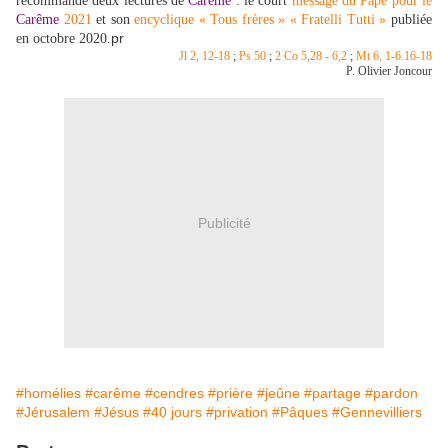
recommande deux lectures de
Carême
: le court
message du Pape pour le
Carême
2021
et son
encyclique « Tous frères » « Fratelli Tutti »
publiée
pr
en octobre 2020.
Jl 2, 12-18
;
Ps 50
;
2 Co 5,28 - 6,2
;
Mt 6, 1-6.16-18
P. Olivier Joncour
Publicité
#homélies
#carême
#cendres
#prière
#jeûne
#partage
#pardon
#Jérusalem
#Jésus
#40 jours
#privation
#Pâques
#Gennevilliers