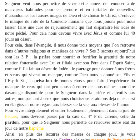
Seigneur veut nous permettre de vivre cette année, de renoncer à de
mauvaises habitudes pour en prendre et en installer de nouvelles,
d’abandonner les fausses images de Dieu et de choisir le Christ, d’enlever
le masque du rôle de la Comédie humaine que nous jouons pour nous
laisser faire une cure de rajeunissement qui fait disparaître les rides de
notre péché. Pour cela nous devons vivre avec Jésus et comme lui 40
jours au désert.
Pour cela, dans l'évangile, il nous donne trois moyens que l’on retrouve
dans d’autres religions et manières de vivre ? Ses 3 secrets aujourd’hui
sont les 3 P : la
prière
pour nourrir et fortifier la gratuité de notre
relation fraternelle avec Lui et filiale avec son Père dans l’Esprit Saint,
comme il l’a fait au désert de Judée ; le
partage
pour donner à nos frères
et sœurs qui vivent un manque, comme Dieu nous a donné son Fils et
l’Esprit St ; la
privation
de bonnes choses pour faire l’expérience du
manque de ceux qui ont peu nous décentrer de nous-mêmes pour être
davantage disponible pour le Seigneur dans la prière et attentifs aux
autres, non pas tant à ceux que nous choisissons et aimons déjà mais aussi
en élargissant notre regard aux blessés de la vie, aux blessés de l’amour.
Pour vivre intégralement et entrer totalement, pleinement dans la joie de
Pâques
, nous devrons passer par la case du 4° P du carême, celle du
pardon
, pour que le Seigneur nous permette de retrouver notre état du
jour de notre
baptême
Ainsi, en plus des lectures des messes de chaque jour, je vous