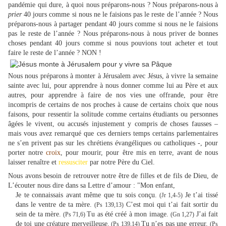
pandémie qui dure, à quoi nous préparons-nous ? Nous préparons-nous à
prier
40 jours comme si nous ne le faisions pas le reste de l’année ? Nous
préparons-nous à partager pendant 40 jours comme si nous ne le faisions
pas le reste de l’année ? Nous préparons-nous à nous priver de bonnes
choses pendant 40 jours comme si nous pouvions tout acheter et tout
faire le reste de l’année ? NON !
Nous nous préparons à monter à Jérusalem avec Jésus, à vivre la semaine
sainte avec lui, pour apprendre à nous donner comme lui au Père et aux
autres, pour apprendre à faire de nos vies une offrande, pour être
incompris de certains de nos proches à cause de certains choix que nous
faisons, pour ressentir la solitude comme certains étudiants ou personnes
âgées le vivent, ou accusés injustement y compris de choses fausses –
mais vous avez remarqué que ces derniers temps certains parlementaires
ne s’en privent pas sur les chrétiens évangéliques ou catholiques -, pour
porter notre
croix
, pour mourir, pour être mis en terre, avant de nous
laisser renaître et
ressusciter
par notre Père du Ciel.
Nous avons besoin de retrouver notre être de filles et de fils de Dieu, de
L’écouter nous dire dans sa Lettre d’amour :
"
Mon enfant,
Je te connaissais avant même que tu sois conçu.
Je t’ai tissé
(Jr 1,4-5)
dans le ventre de ta mère.
C’est moi qui t’ai fait sortir du
(Ps 139,13)
sein de ta mère.
Tu as été créé à mon image.
J’ai fait
(Ps 71,6)
(Gn 1,27)
de toi une créature merveilleuse.
Tu n’es pas une erreur.
(Ps 139,14)
(Ps