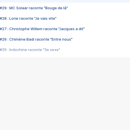
#29 : MC Solaar raconte "Bouge de là"
28 : Lorie raconte "Je vais vite"
#27 : Christophe Willem raconte "Jacques a dit"
#26 : Chimène Badi raconte "Entre nous"
#25 : Indochine raconte "3e sexe"
#24 : Zaho raconte "C'est chelou"
#23 : Patrick Bruel raconte "Au café des délices"
#22 : Kyo raconte "Le chemin"
#21 : Nolwenn Leroy raconte "Cassé"
#20 : Patrick Hernandez raconte "Born to be alive"
#19 : Lorie raconte "Près de moi"
#18 : Michael Jones raconte "A nos actes manqués" (avec Jean-Jacque