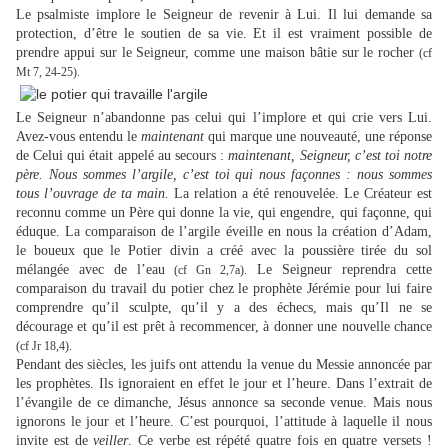
Le psalmiste implore le Seigneur de revenir à Lui. Il lui demande sa
protection, d’être le soutien de sa vie. Et il est vraiment possible de
prendre appui sur le Seigneur, comme une maison bâtie sur le rocher
(cf
Mt 7, 24-25).
Le Seigneur n’abandonne pas celui qui l’implore et qui crie vers Lui.
Avez-vous entendu le
maintenant
qui marque une nouveauté, une réponse
de Celui qui était appelé au secours :
maintenant, Seigneur, c’est toi notre
père. Nous sommes l’argile, c’est toi qui nous façonnes : nous sommes
tous l’ouvrage de ta main.
La relation a été renouvelée. Le Créateur est
reconnu comme un Père qui donne la vie, qui engendre, qui façonne, qui
éduque. La comparaison de l’argile éveille en nous la création d’Adam,
le boueux que le Potier divin a créé avec la poussière tirée du sol
mélangée avec de l’eau
Le Seigneur reprendra cette
(cf Gn 2,7a).
comparaison du travail du potier chez le prophète Jérémie pour lui faire
comprendre qu’il sculpte, qu’il y a des échecs, mais qu’Il ne se
décourage et qu’il est prêt à recommencer, à donner une nouvelle chance
(cf Jr 18,4).
Pendant des siècles, les juifs ont attendu la venue du Messie annoncée par
les prophètes. Ils ignoraient en effet le jour et l’heure. Dans l’extrait de
l’évangile de ce dimanche, Jésus annonce sa seconde venue. Mais nous
ignorons le jour et l’heure. C’est pourquoi, l’attitude à laquelle il nous
invite est de
veiller
. Ce verbe est répété quatre fois en quatre versets !