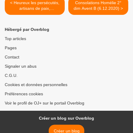
< Heureux les persécutés,
Consolations Homélie 2°
artisans de paix,
dim Avent B (6.12.2020) >
miséricordieux Homélie
Toussaint (1.11.2020)
Hébergé par Overblog
Top articles
Pages
Contact
Signaler un abus
C.G.U.
Cookies et données personnelles
Préférences cookies
Voir le profil de OJ+ sur le portail Overblog
Créer un blog sur Overblog
Créer un blog