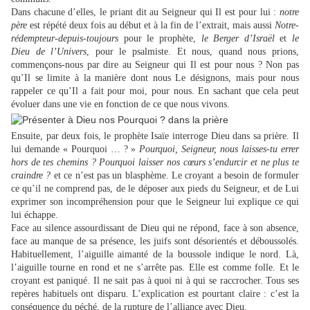
Dans chacune d’elles, le priant dit au Seigneur qui Il est pour lui :
notre
père
est répété deux fois au début et à la fin de l’extrait, mais aussi
Notre-
rédempteur-depuis-toujours
pour le prophète,
le Berger d’Israël
et
le
Dieu de l’Univers
,
pour le psalmiste. Et nous, quand nous prions,
commençons-nous par dire au Seigneur qui Il est pour nous ? Non pas
qu’Il se limite à la manière dont nous Le désignons, mais pour nous
rappeler ce qu’Il a fait pour moi, pour nous. En sachant que cela peut
évoluer dans une vie en fonction de ce que nous vivons.
Ensuite, par deux fois, le prophète Isaïe interroge Dieu dans sa prière. Il
lui demande « Pourquoi … ? »
Pourquoi, Seigneur, nous laisses-tu errer
hors de tes chemins ? Pourquoi laisser nos cœurs s’endurcir et ne plus te
craindre ?
et ce n’est pas un blasphème. Le croyant a besoin de formuler
ce qu’il ne comprend pas, de le déposer aux pieds du Seigneur, et de Lui
exprimer son incompréhension pour que le Seigneur lui explique ce qui
lui échappe.
Face au silence assourdissant de Dieu qui ne répond, face à son absence,
face au manque de sa présence, les juifs sont désorientés et déboussolés.
Habituellement, l’aiguille aimanté de la boussole indique le nord. Là,
l’aiguille tourne en rond et ne s’arrête pas. Elle est comme folle. Et le
croyant est paniqué. Il ne sait pas à quoi ni à qui se raccrocher. Tous ses
repères habituels ont disparu. L’explication est pourtant claire : c’est la
conséquence du péché, de la rupture de l’alliance avec Dieu.