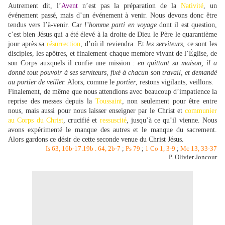
Autrement dit, l’
Avent
n’est pas la préparation de la
Nativité
, un
événement passé, mais d’un événement à venir. Nous devons donc être
tendus vers l’à-venir. Car
l’homme parti en voyage
dont il est question,
c’est bien Jésus qui a été élevé à la droite de Dieu le Père le quarantième
jour après sa
résurrection
, d’où il reviendra. Et
les serviteurs
, ce sont les
disciples, les apôtres, et finalement chaque membre vivant de l’Église, de
son Corps auxquels il confie une mission :
en quittant sa maison, il a
donné tout pouvoir à ses serviteurs, fixé à chacun son travail, et demandé
au portier de veiller.
Alors, comme le
portier
, restons vigilants, veillons.
Finalement, de même que nous attendions avec beaucoup d’impatience la
reprise des messes depuis la
Toussaint
, non seulement pour être entre
nous, mais aussi pour nous laisser enseigner par le Christ et
communier
au Corps du Christ
, crucifié et
ressuscité
, jusqu’à ce qu’il vienne. Nous
avons expérimenté le manque des autres et le manque du sacrement.
Alors gardons ce désir de cette seconde venue du Christ Jésus.
Is 63, 16b-17.19b . 64, 2b-7
;
Ps 79
;
1 Co 1, 3-9
;
Mc 13, 33-37
P. Olivier Joncour