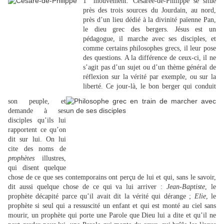
1° mouvement. Césarée-de-Philippe se situe
près des trois sources du Jourdain, au nord,
près d’un lieu dédié à la divinité païenne Pan,
le dieu grec des bergers. Jésus est un
pédagogue, il marche avec ses disciples, et
comme
certains philosophes grecs, il leur pose
des questions. A la différence de ceux-ci, il ne
s’agit pas d’un sujet ou d’un thème général de
réflexion sur la vérité par exemple, ou sur la
liberté. Ce jour-là, le bon berger qui conduit
son peuple, et
demande à ses
disciples qu’ils lui
rapportent ce qu’on
dit sur lui. On lui
cite des noms de
prophètes
illustres,
qui disent quelque
chose de ce que ses contemporains ont perçu de lui et qui, sans le savoir,
dit aussi quelque chose de ce qui va lui arriver :
Jean-Baptiste
, le
prophète décapité parce qu’il avait dit la vérité qui dérange ;
Elie
, le
prophète si seul qui a ressuscité un enfant et qui est monté au ciel sans
mourir, un prophète qui porte une Parole que Dieu lui a dite et qu’il ne