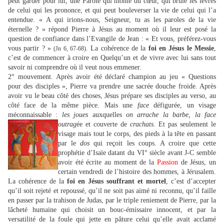
peut garder pour lui, une Parole qui monte du cœur, qui brûle les lèvres
de celui qui les prononce, et qui peut bouleverser la vie de celui qui l’a
entendue. « A qui irions-nous, Seigneur, tu as les paroles de la vie
éternelle ? » répond Pierre à Jésus au moment où il leur est posé la
question de confiance dans l’Evangile de Jean : « Et vous, préférez-vous
vous partir ? »
. La cohérence de la
foi en Jésus le Messie
,
(Jn 6, 67-68)
c’est de commencer à croire en Quelqu’un et de vivre avec lui sans tout
savoir ni comprendre où il veut nous emmener.
2° mouvement. Après avoir été déclaré champion au jeu « Questions
pour des disciples », Pierre va prendre une sacrée douche froide. Après
avoir vu le beau côté des choses, Jésus prépare ses disciples au verso, au
côté face de la même pièce. Mais une
face
défigurée, un visage
méconnaissable :
les joues
auxquelles
on arrache la barbe, la face
outrag
ée et couverte de
crachats
.
Et pas seulement le
visage mais tout le corps, des pieds à la tête en passant
par le
dos
qui reçoit les coups. A croire que cette
prophétie d’Isaïe datant du VI° siècle avant J-C semble
avoir été écrite au moment de la
Passion
de Jésus, un
certain vendredi de l’histoire des hommes, à Jérusalem.
La cohérence de la
foi en Jésus souffrant et mortel
, c’est d’accepter
qu’il soit rejeté et repoussé, qu’il ne soit pas aimé ni reconnu, qu’il faille
en passer par la trahison de Judas, par le triple reniement de Pierre, par la
lâcheté humaine qui choisit un bouc-émissaire innocent, et par la
versatilité de la foule qui jette en pâture celui qu’elle avait acclamé