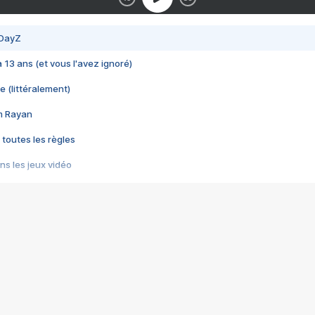
 DayZ
 a 13 ans (et vous l'avez ignoré)
e (littéralement)
im Rayan
 toutes les règles
s les jeux vidéo
us choquant de Rockstar ? - Le scandale BULLY
e plus moche de Steam
du RÊVE tourne au CAUCHEMAR
pendant 8 heures
it… à tort