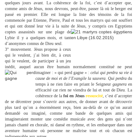
quelques jours avant. La cohérence de la foi, c’est d’accepter que,
comme amis de Jésus, nous devrons, peut-être, passer là où le berger est
passé en premier. Elle est longue la liste des témoins de la foi
commencée par Etienne, Pierre, Paul et tous les martyrs qui ont souffert
et qui ont donné leur vie à la suite de Jésus,
y compris ces Egyptiens
coptes assassinés sur une plage de
Lybie il y a quelques mois, et tant
d’anonymes connus de Dieu seul.
3° mouvement. Jésus propose à ceux
qui le veulent, j’ai bien dit, à ceux
qui le veulent, de participer à un jeu
inédit, auquel aucun être humain normalement constitué ne peut
imaginer :
« qui perd gagne » :
celui
qui perdra sa vie à
cause de moi et de l’Evangile la sauvera
.
Qui perdra
du
temps à ne rien faire en priant le Seigneur
gagnera
en
efficacité car rien ne viendra de lui et tout de Dieu. La
cohérence de la
foi en Jésus
ressuscité
, c’est d’accepter
de se décentrer pour s’ouvrir aux autres, de donner avant de découvrir
plus tard qu’on a énormément reçu, bien au-delà de ce qu’on aurait
demandé ou imaginé, comme une bande de quelques amis qui
imagineraient monter une comédie musicale avec des gens qui n’ont
jamais chanté en chorale, ni dansé en rythme, et les embarquer dans une
aventure humaine où personne ne maîtrise tout et où chacun est
indispensable aux autres.